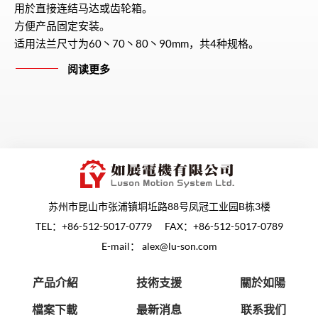
用於直接连结马达或齿轮箱。
方便产品固定安装。
适用法兰尺寸为60丶70丶80丶90mm，共4种规格。
阅读更多
苏州市昆山市张浦镇垌坵路88号凤冠工业园B栋3楼
TEL：
+86-512-5017-0779
FAX：+86-512-5017-0789
E-mail：
alex@lu-son.com
产品介紹
技術支援
關於如陽
檔案下載
最新消息
联系我们