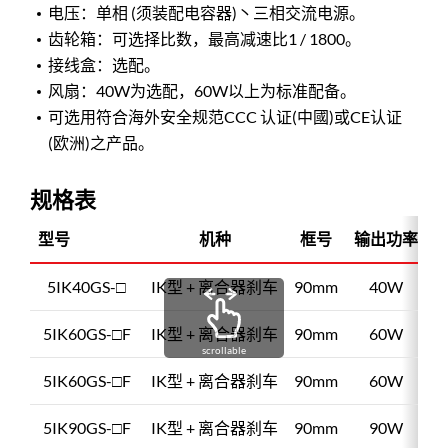
电压：单相 (须装配电容器)丶三相交流电源。
齿轮箱：可选择比数，最高减速比1 / 1800。
接线盒：选配。
风扇：40W为选配，60W以上为标准配备。
可选用符合海外安全规范CCC 认证(中國)或CE认证
(欧洲)之产品。
规格表
型号
机种
框号
输出功率
5IK40GS-□
IK型 + 离合器刹车
90mm
40W
5IK60GS-□F
IK型 + 离合器刹车
90mm
60W
scrollable
5IK60GS-□F
IK型 + 离合器刹车
90mm
60W
5IK90GS-□F
IK型 + 离合器刹车
90mm
90W