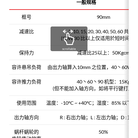
一般规格
框号
90mm
减速比
5, 10, 15, 20, 30, 40, 50, 60 共八
(90W 30 比以上仅适用於短时间轻
scrollable
保持力
减速比25以上：50Kgcm
容许悬吊负荷
由出力轴算入10mm 之位置，40丶60W 机
容许推力负荷
40丶60丶90 机型：15Kg
(但不能加入轴方向，如将平行键打入之
使用范围
温度：-10°C ~ +40°C；湿度：85% 以下 
出力轴方向
R : 右出力轴；L : 左出力轴；D : 双
蜗杆蜗轮的
50%