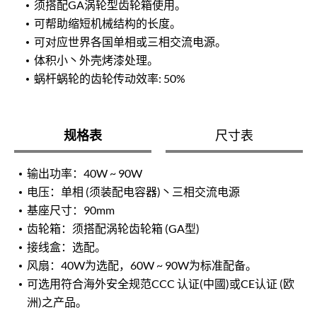
须搭配GA涡轮型齿轮箱使用。
可帮助缩短机械结构的长度。
可对应世界各国单相或三相交流电源。
体积小丶外壳烤漆处理。
蜗杆蜗轮的齿轮传动效率: 50%
规格表
尺寸表
输出功率：40W ~ 90W
电压：单相 (须装配电容器)丶三相交流电源
基座尺寸：90mm
齿轮箱：须搭配涡轮齿轮箱 (GA型)
接线盒：选配。
风扇：40W为选配，60W ~ 90W为标准配备。
可选用符合海外安全规范CCC 认证(中國)或CE认证 (欧
洲)之产品。